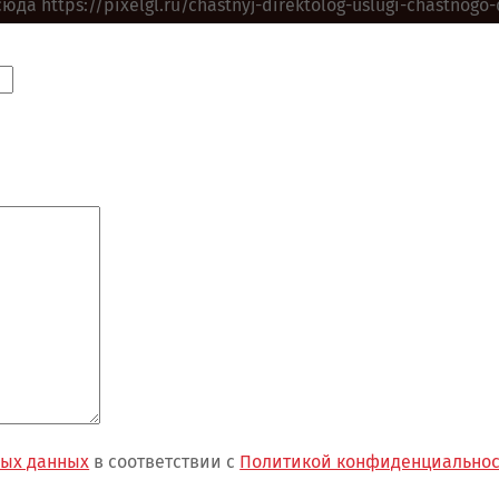
а https://pixelgl.ru/chastnyj-direktolog-uslugi-chastnogo-
ных данных
в соответствии с
Политикой конфиденциально