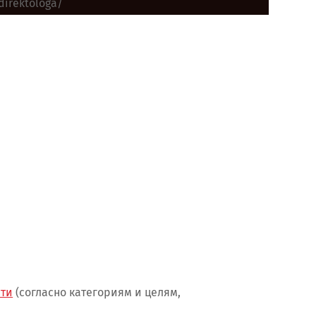
direktologa/
сти
(согласно категориям и целям,